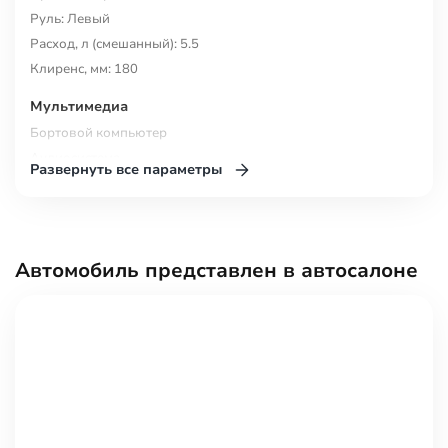
Руль: Левый
Расход, л (смешанный): 5.5
Клиренс, мм: 180
Багажник, л.: 187
Мультимедиа
Бортовой компьютер
Аудиосистема
Развернуть все параметры
Беспроводная зарядка для смартфона
Розетка 12V
Bluetooth
USB
Автомобиль представлен в автосалоне
Комфорт
Регулировка передних сидений по высоте
Регулировка сиденья водителя по высоте
Усилитель рулевого управления
Мультифункциональное рулевое колесо
Электронная приборная панель
Система доступа без ключа