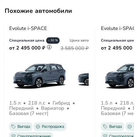
Система помощи при старте в гору
Похожие автомобили
ЭРА-ГЛОНАСС
Система помощи при торможении
Обзор
Evolute i-SPACE
Evolute i-SPAC
Обогрев зеркал
Обогрев форсунок стеклоомывателей
Специальная цена
Цена авто
Специальная цена
– 30 %
Электрорегулировка зеркал
от 2 495 000 ₽
от 2 495 000 
3 585 000 ₽
Электроскладывание зеркал
Защита от угона
Центральный замок
Иммобилайзер
Салон
Отделка кожей рулевого колеса
1.5 л
•
218 л.с
•
Гибрид
•
1.5 л
•
218 л.
Передний
•
Вариатор
•
Передний
•
В
Обогрев рулевого колеса
Базовая (7 мест)
Базовая (7 мес
Вентиляция передних сидений
Вентиляция задних сидений
Выгода
Распродажа
Выгода
Р
Панорамная крыша
Спецпредложение
Спецпредложе