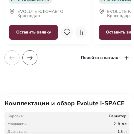
Декоративная подсветка салона
Передний центральный подлокотник
EVOLUTE КЛЮЧАВТО
EVOLUTE К
Краснодар
Краснодар
Третий ряд сидений
Функция складывания спинки сиденья пассажира
Оставить заявку
Оставить зая
Перейти в каталог
Комплектации и обзор Evolute i-SPACE
Коробка:
Вариатор
Мощность:
218 л.с
Двигатель:
1.5 л