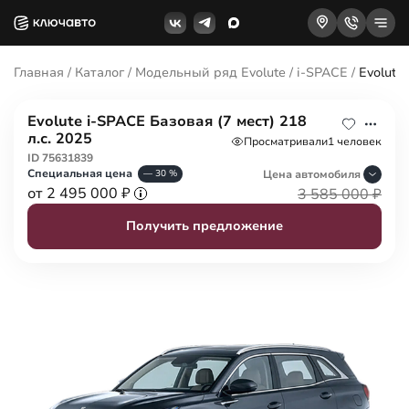
Главная
/
Каталог
/
Модельный ряд Evolute
/
i-SPACE
/
Evolute
Evolute i-SPACE Базовая (7 мест) 218
л.с. 2025
Просматривали
1 человек
ID 75631839
Специальная цена
Цена авто
мобиля
— 30 %
от 2 495 000 ₽
3 585 000 ₽
Получить предложение