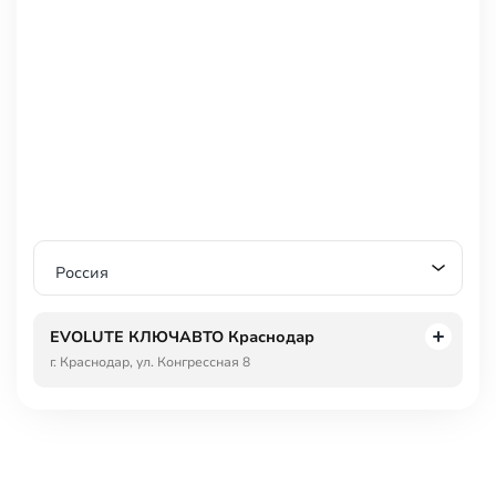
Круиз-контроль
Парктроник передний
Парктроник задний
Камера 360
Датчик давления в шинах
Электропривод крышки багажника
Безопасность
Антиблокировочная система тормозов (ABS)
Антипробуксовочная система (ASR / TCS / TRC)
Россия
Система курсовой стабилизации (ESP / ESC / DSC / VSA)
Крепление для детского кресла (задний ряд)
EVOLUTE КЛЮЧАВТО Краснодар
Блокировка замков задних дверей
г. Краснодар, ул. Конгрессная 8
Подушка безопасности водителя
Подушка безопасности пассажира
Боковые подушки безопасности
Оконные подушки безопасности (шторки)
Система контроля слепых зон