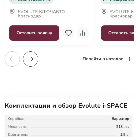
Декоративная подсветка салона
Передний центральный подлокотник
EVOLUTE КЛЮЧАВТО
EVOLUTE К
Краснодар
Краснодар
Третий ряд сидений
Функция складывания спинки сиденья пассажира
Оставить заявку
Оставить зая
Перейти в каталог
Комплектации и обзор Evolute i-SPACE
Коробка:
Вариатор
Мощность:
218 л.с
Двигатель:
1.5 л