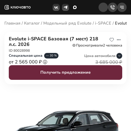
Главная
/
Каталог
/
Модельный ряд Evolute
/
i-SPACE
/
Evolute
Evolute i-SPACE Базовая (7 мест) 218
л.с. 2026
Просматривали
2 человека
ID 80028998
Специальная цена
Цена авто
мобиля
— 30 %
от 2 565 000 ₽
3 685 000 ₽
Получить предложение