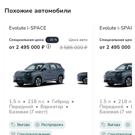
Система помощи при старте в гору
Похожие автомобили
ЭРА-ГЛОНАСС
Система помощи при торможении
Обзор
Evolute i-SPACE
Evolute i-SPAC
Обогрев зеркал
Обогрев форсунок стеклоомывателей
Специальная цена
Цена авто
Специальная цена
– 30 %
Электрорегулировка зеркал
от 2 495 000 ₽
от 2 495 000 
3 585 000 ₽
Электроскладывание зеркал
Защита от угона
Центральный замок
Иммобилайзер
Салон
Отделка кожей рулевого колеса
1.5 л
•
218 л.с
•
Гибрид
•
1.5 л
•
218 л.
Передний
•
Вариатор
•
Передний
•
В
Обогрев рулевого колеса
Базовая (7 мест)
Базовая (7 мес
Вентиляция передних сидений
Вентиляция задних сидений
Выгода
Распродажа
Выгода
Р
Панорамная крыша
Спецпредложение
Спецпредложе