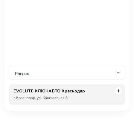
Круиз-контроль
Парктроник передний
Парктроник задний
Камера 360
Датчик давления в шинах
Электропривод крышки багажника
Безопасность
Антиблокировочная система тормозов (ABS)
Антипробуксовочная система (ASR / TCS / TRC)
Россия
Система курсовой стабилизации (ESP / ESC / DSC / VSA)
Крепление для детского кресла (задний ряд)
EVOLUTE КЛЮЧАВТО Краснодар
Блокировка замков задних дверей
г. Краснодар, ул. Конгрессная 8
Подушка безопасности водителя
Подушка безопасности пассажира
Боковые подушки безопасности
Оконные подушки безопасности (шторки)
Система контроля слепых зон