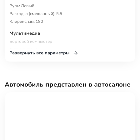
Руль: Левый
Расход, л (смешанный): 5.5
Клиренс, мм: 180
Багажник, л.: 187
Мультимедиа
Бортовой компьютер
Аудиосистема
Развернуть все параметры
Беспроводная зарядка для смартфона
Розетка 12V
Bluetooth
USB
Автомобиль представлен в автосалоне
Комфорт
Регулировка передних сидений по высоте
Регулировка сиденья водителя по высоте
Усилитель рулевого управления
Мультифункциональное рулевое колесо
Электронная приборная панель
Система доступа без ключа