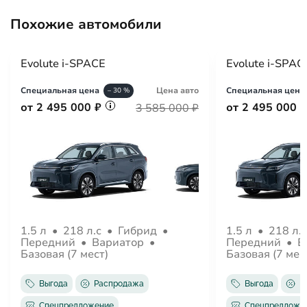
Система помощи при старте в гору
Похожие автомобили
ЭРА-ГЛОНАСС
Система помощи при торможении
Обзор
Evolute i-SPACE
Evolute i-SPAC
Обогрев зеркал
Обогрев форсунок стеклоомывателей
Специальная цена
Цена авто
Специальная цена
– 30 %
Электрорегулировка зеркал
от 2 495 000 ₽
от 2 495 000 
3 585 000 ₽
Электроскладывание зеркал
Защита от угона
Центральный замок
Иммобилайзер
Салон
Отделка кожей рулевого колеса
1.5 л
•
218 л.с
•
Гибрид
•
1.5 л
•
218 л.
Передний
•
Вариатор
•
Передний
•
В
Обогрев рулевого колеса
Базовая (7 мест)
Базовая (7 мес
Вентиляция передних сидений
Вентиляция задних сидений
Выгода
Распродажа
Выгода
Р
Панорамная крыша
Спецпредложение
Спецпредложе