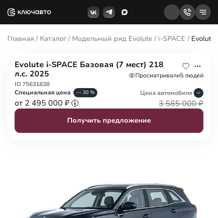
Главная
/
Каталог
/
Модельный ряд Evolute
/
i-SPACE
/
Evolute
Evolute i-SPACE Базовая (7 мест) 218
л.с. 2025
Просматривали
5 людей
ID 75631838
Специальная цена
Цена авто
мобиля
— 30 %
от 2 495 000 ₽
3 585 000 ₽
Получить предложение