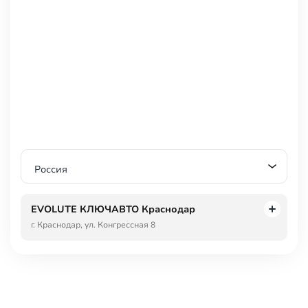
Круиз-контроль
Парктроник передний
Парктроник задний
Камера 360
Датчик давления в шинах
Электропривод крышки багажника
Безопасность
Антиблокировочная система тормозов (ABS)
Антипробуксовочная система (ASR / TCS / TRC)
Россия
Система курсовой стабилизации (ESP / ESC / DSC / VSA)
Крепление для детского кресла (задний ряд)
EVOLUTE КЛЮЧАВТО Краснодар
Блокировка замков задних дверей
г. Краснодар, ул. Конгрессная 8
Подушка безопасности водителя
Подушка безопасности пассажира
Боковые подушки безопасности
Оконные подушки безопасности (шторки)
Система контроля слепых зон