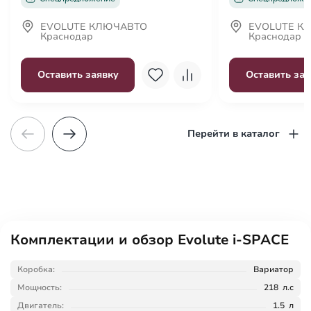
Декоративная подсветка салона
Передний центральный подлокотник
EVOLUTE КЛЮЧАВТО
EVOLUTE К
Краснодар
Краснодар
Третий ряд сидений
Функция складывания спинки сиденья пассажира
Оставить заявку
Оставить зая
Перейти в каталог
Комплектации и обзор Evolute i-SPACE
Коробка:
Вариатор
Мощность:
218 л.с
Двигатель:
1.5 л