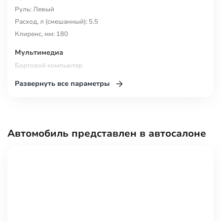
Руль: Левый
Расход, л (смешанный): 5.5
Клиренс, мм: 180
Багажник, л.: 187
Мультимедиа
Бортовой компьютер
Аудиосистема
Развернуть все параметры
Беспроводная зарядка для смартфона
Розетка 12V
Bluetooth
USB
Автомобиль представлен в автосалоне
Комфорт
Регулировка передних сидений по высоте
Регулировка сиденья водителя по высоте
Усилитель рулевого управления
Мультифункциональное рулевое колесо
Электронная приборная панель
Система доступа без ключа