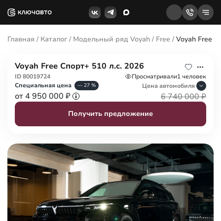
Главная
/
Каталог
/
Модельный ряд Voyah
/
Free
/
Voyah Free Сп
Voyah Free Спорт+ 510 л.с. 2026
ID 80019724
Просматривали
1 человек
Специальная цена
Цена авто
мобиля
— 27 %
от 4 950 000 ₽
6 740 000 ₽
Получить предложение