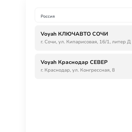
Безопасность
Антиблокировочная система
Ок
Россия
тормозов (ABS)
(ш
Антипробуксовочная система (ASR /
Си
Voyah КЛЮЧАВТО СОЧИ
TCS / TRC)
Си
г. Сочи, ул. Кипарисовая, 16/1, литер Д
Система курсовой стабилизации
дв
(ESP / ESC / DSC / VSA)
Си
Voyah Краснодар СЕВЕР
Подушка безопасности водителя
Си
г. Краснодар, ул. Конгрессная, 8
Подушка безопасности пассажира
Боковые подушки безопасности
Обзор
Автоматический корректор фар
Да
Обогрев зеркал
Эл
Датчик дождя
Эл