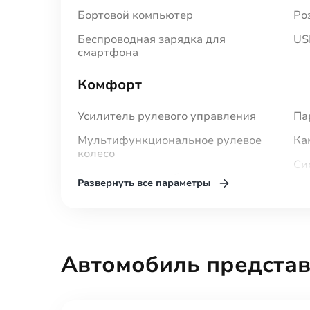
Бортовой компьютер
Ро
Беспроводная зарядка для
US
смартфона
Комфорт
Усилитель рулевого управления
Па
Мультифункциональное рулевое
Ка
колесо
Си
Электронная приборная панель
Развернуть все параметры
Эл
Запуск двигателя с кнопки
От
Система доступа без ключа
ру
Адаптивный круиз-контроль
То
Автомобиль представ
Парктроник передний
Ох