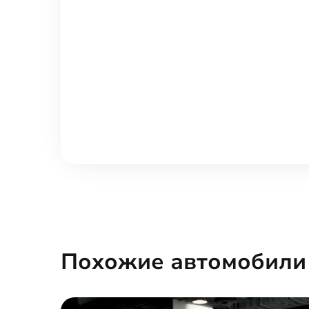
Элементы экстерьера
Пневмоподвеска
Салон
Отделка кожей рулевого колеса
Де
Вентиляция передних сидений
Си
Панорамная крыша
На
Похожие автомобили