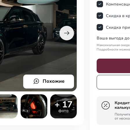
Компенсаци
Скидка в к
Скидка пр
Ваша выгода
до
Максимальная скидка
Подробности можно 
Похожие
+ 17
Креди
кальку
фото
Получит
от неско