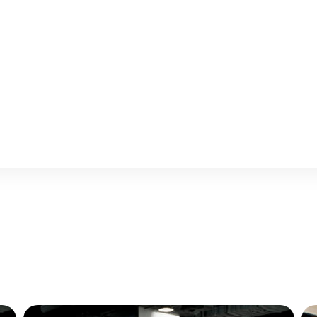
коративная подсветка салона
денья с массажем
кладки на пороги