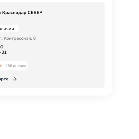
h Краснодар СЕВЕР
наличии
л. Конгрессная, 8
00
-31
186 оценок
арте