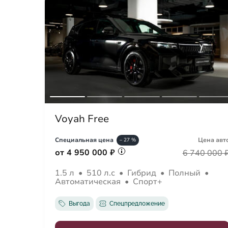
Voyah Free
Специальная цена
Цена авт
– 27 %
от 4 950 000 ₽
6 740 000 
1.5 л
•
510 л.с
•
Гибрид
•
Полный
•
Автоматическая
•
Спорт+
Выгода
Спецпредложение