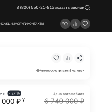
8 (800) 550-21-81
Заказать звонок
ИС
АКЦИИ
УСЛУГИ
КОНТАКТЫ
Авто
просматривали
1 человек
ена
- 27 %
Цена авто
мобиля
6 740 000 ₽
 000 ₽