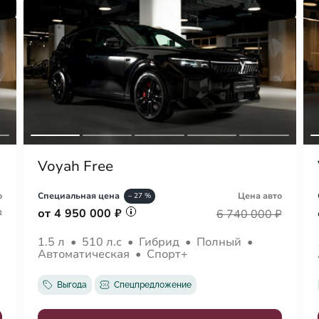
Voyah Free
о
Специальная цена
Цена авто
– 27 %
от 4 950 000 ₽
₽
6 740 000 ₽
1.5 л
•
510 л.с
•
Гибрид
•
Полный
•
Автоматическая
•
Спорт+
Выгода
Спецпредложение