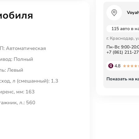
мобиля
Voya
115 авто в 
г. Краснодар, у
Пн-Вс 9:00-20:
П: Автоматическая
+7 (861) 211-27
ивод: Полный
4.8
ль: Левый
Показать на к
сход, л (смешанный): 1.3
иренс, мм: 163
гажник, л.: 560