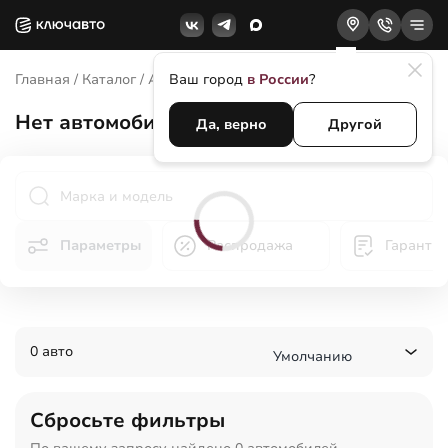
Главная
/
Каталог
/
Автомобили
Ваш город
/
LADA (ВАЗ)
в России
?
Нет
автомобилей LADA (ВАЗ) в
Сочи
Да, верно
Другой
Параметры
Распродажа
Гаранти
0 авто
Умолчанию
Сбросьте фильтры