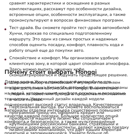
сравнят характеристики и оснащение в разных
комплектациях, расскажут про особенности дизайна,
встроенные опции, особенности эксплуатации, а также
проконсультируют в вопросах финансовых программ.
Тест-драйв. Вы сможете пройти тест-драйв автомобилей
Хунчи, проехав по специально подготовленному
маршруту. Это один из самых простых и надежных
способов оценить посадку, комфорт, плавность хода и
работу опций еще до покупки авто.
Спокойствие и комфорт. Мы организовали удобную
клиентскую зону, в которой царит спокойная атмосфера.
Здесь можно выпить чашечку кофе,
Почему стоит выбрать Hongqi
сконцентрироваться и обдумать предстоящее решение.
Долгое время Хунчи производили автомобили для
Широкий выбор автомобилей. Регулярно пополняем
внутреннего рынка Китая. Их автомобили ориентированы
парк доступных автомобилей Hongqi. Внимательно
на людей, которые ценят комфорт, роскошь и передовые
следим за новостями бренда и предоставляем новинки
технологии. Уверенный дизайн каждой модели
в числе первых.
подчеркивает высокий статус владельца. Качественные
Персональная выгода. Вы сможете воспользоваться
материалы отделки интерьера существенно повышают
программой трейд-ин, оформить кредит или
качество каждой поездки. Большое количество опций
приобрести машину в лизинг. Мы сотрудничаем с
комфорта и безопасности, а также мультимедийные
крупнейшими российскими банками, страховыми и
функции и дорожные ассистенты, делают каждую поездку
лизинговыми компаниями, что дает нашим клиентам
приятной и запоминающейся. Узнайте больше об