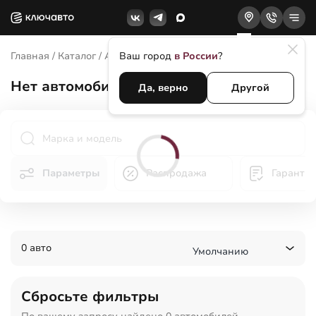
Главная
/
Каталог
/
Автомобили
Ваш город
/
Hongqi
в России
?
Нет
автомобилей Hongqi в
Краснодаре
Да, верно
Другой
Параметры
Распродажа
Гаранти
0 авто
Умолчанию
Сбросьте фильтры