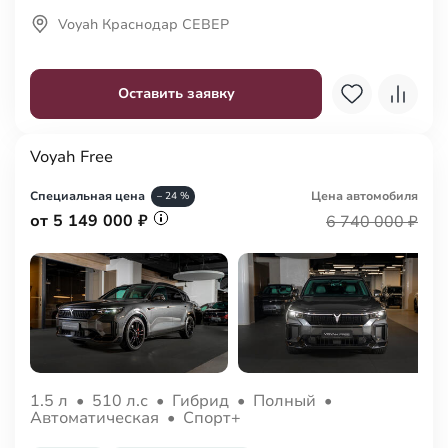
Voyah Краснодар СЕВЕР
Оставить заявку
Voyah Free
Специальная цена
Цена авто
мобиля
– 24 %
от 5 149 000 ₽
6 740 000 ₽
1.5 л
•
510 л.с
•
Гибрид
•
Полный
•
Автоматическая
•
Спорт+