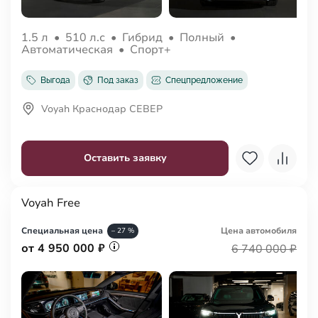
1.5 л
•
510 л.с
•
Гибрид
•
Полный
•
Автоматическая
•
Спорт+
Выгода
Под заказ
Спецпредложение
Voyah Краснодар СЕВЕР
Оставить заявку
Voyah Free
Специальная цена
Цена авто
мобиля
– 27 %
от 4 950 000 ₽
6 740 000 ₽