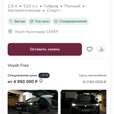
1.5 л
•
510 л.с
•
Гибрид
•
Полный
•
Автоматическая
•
Спорт+
Выгода
Под заказ
Спецпредложение
Voyah Краснодар СЕВЕР
Оставить заявку
Voyah Free
Специальная цена
Цена авто
мобиля
– 27 %
от 4 950 000 ₽
6 740 000 ₽