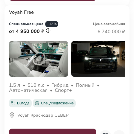
Voyah Free
Специальная цена
Цена авто
мобиля
– 27 %
от 4 950 000 ₽
6 740 000 ₽
1.5 л
•
510 л.с
•
Гибрид
•
Полный
•
Автоматическая
•
Спорт+
Выгода
Спецпредложение
Voyah Краснодар СЕВЕР