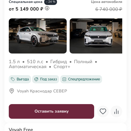
Специальная цена
Цена авто
мобиля
– 24 %
от 5 149 000 ₽
6 740 000 ₽
1.5 л
•
510 л.с
•
Гибрид
•
Полный
•
Автоматическая
•
Спорт+
Выгода
Под заказ
Спецпредложение
Voyah Краснодар СЕВЕР
Оставить заявку
Voyah Free