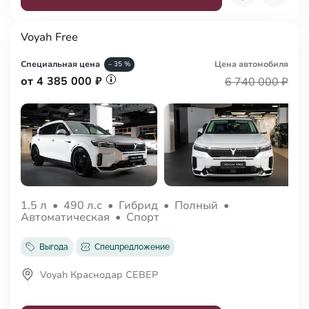
Voyah Free
Специальная цена
Цена авто
мобиля
– 35 %
от 4 385 000 ₽
6 740 000 ₽
1.5 л
•
490 л.с
•
Гибрид
•
Полный
•
Автоматическая
•
Спорт
Выгода
Спецпредложение
Voyah Краснодар СЕВЕР