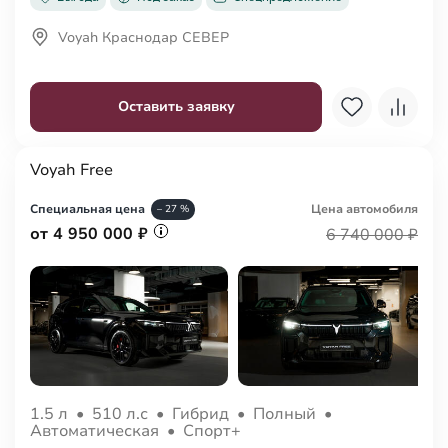
Voyah Краснодар СЕВЕР
Оставить заявку
Voyah Free
Специальная цена
Цена авто
мобиля
– 27 %
от 4 950 000 ₽
6 740 000 ₽
1.5 л
•
510 л.с
•
Гибрид
•
Полный
•
Автоматическая
•
Спорт+