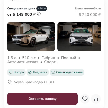
Специальная цена
Цена авто
мобиля
– 24 %
от 5 149 000 ₽
6 740 000 ₽
1.5 л
•
510 л.с
•
Гибрид
•
Полный
•
Автоматическая
•
Спорт+
Выгода
Под заказ
Спецпредложение
Voyah Краснодар СЕВЕР
Оставить заявку