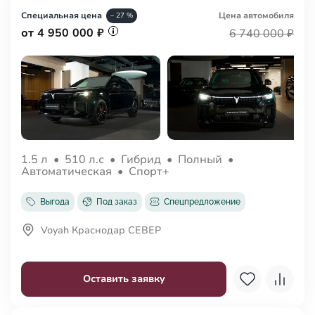
Специальная цена
Цена авто
мобиля
– 27 %
от 4 950 000 ₽
6 740 000 ₽
1.5 л
•
510 л.с
•
Гибрид
•
Полный
•
Автоматическая
•
Спорт+
Выгода
Под заказ
Спецпредложение
Voyah Краснодар СЕВЕР
Оставить заявку