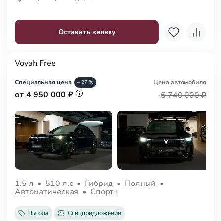
Оставить заявку
Voyah Free
Специальная цена
Цена авто
мобиля
– 27 %
от 4 950 000 ₽
6 740 000 ₽
1.5 л
•
510 л.с
•
Гибрид
•
Полный
•
Автоматическая
•
Спорт+
Выгода
Спецпредложение