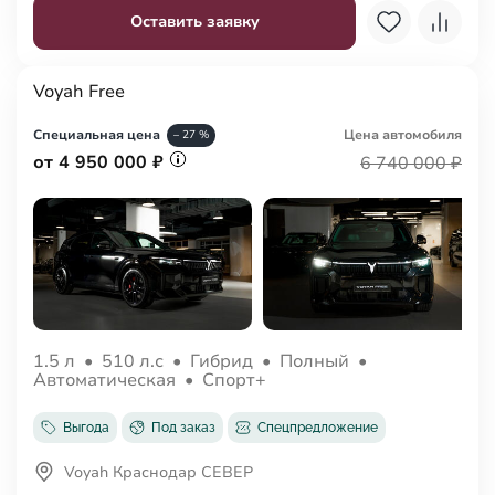
Оставить заявку
Voyah Free
Специальная цена
Цена авто
мобиля
– 27 %
от 4 950 000 ₽
6 740 000 ₽
1.5 л
•
510 л.с
•
Гибрид
•
Полный
•
Автоматическая
•
Спорт+
Выгода
Под заказ
Спецпредложение
Voyah Краснодар СЕВЕР