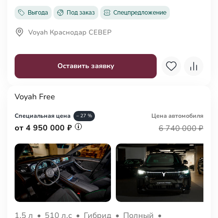
Выгода
Под заказ
Спецпредложение
Voyah Краснодар СЕВЕР
Оставить заявку
Voyah Free
Специальная цена
Цена авто
мобиля
– 27 %
от 4 950 000 ₽
6 740 000 ₽
1.5 л
•
510 л.с
•
Гибрид
•
Полный
•