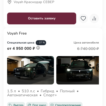
Voyah Краснодар СЕВЕР
Оставить заявку
Voyah Free
Специальная цена
Цена авто
мобиля
– 27 %
от 4 950 000 ₽
6 740 000 ₽
1.5 л
•
510 л.с
•
Гибрид
•
Полный
•
Автоматическая
•
Спорт+
Выгода
Под заказ
Спецпредложение