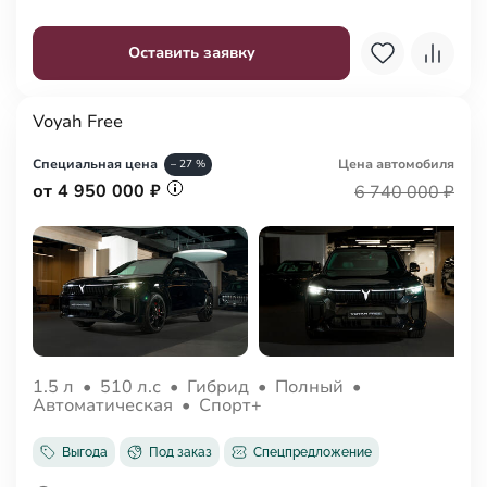
Оставить заявку
Voyah Free
Специальная цена
Цена авто
мобиля
– 27 %
от 4 950 000 ₽
6 740 000 ₽
1.5 л
•
510 л.с
•
Гибрид
•
Полный
•
Автоматическая
•
Спорт+
Выгода
Под заказ
Спецпредложение