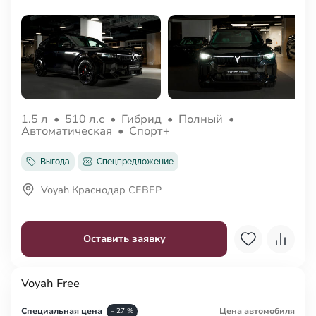
1.5 л
•
510 л.с
•
Гибрид
•
Полный
•
Автоматическая
•
Спорт+
Выгода
Спецпредложение
Voyah Краснодар СЕВЕР
Оставить заявку
Voyah Free
Специальная цена
Цена авто
мобиля
– 27 %