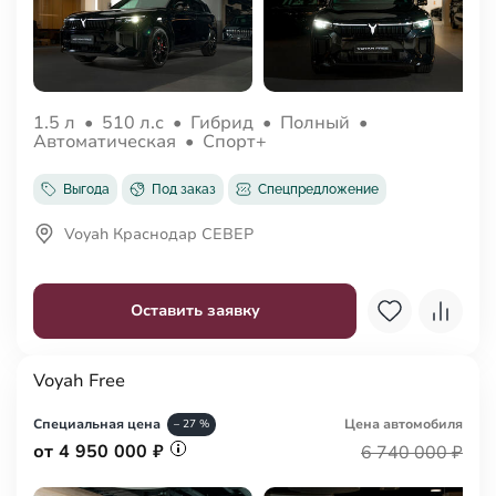
1.5 л
•
510 л.с
•
Гибрид
•
Полный
•
Автоматическая
•
Спорт+
Выгода
Под заказ
Спецпредложение
Voyah Краснодар СЕВЕР
Оставить заявку
Voyah Free
Специальная цена
Цена авто
мобиля
– 27 %
от 4 950 000 ₽
6 740 000 ₽