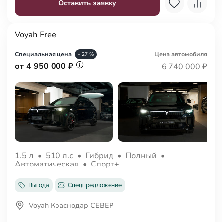
Оставить заявку
Voyah Free
Специальная цена
Цена авто
мобиля
– 27 %
от 4 950 000 ₽
6 740 000 ₽
1.5 л
•
510 л.с
•
Гибрид
•
Полный
•
Автоматическая
•
Спорт+
Выгода
Спецпредложение
Voyah Краснодар СЕВЕР