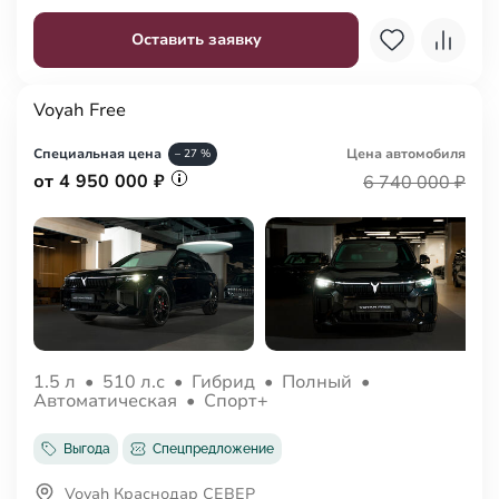
Оставить заявку
Voyah Free
Специальная цена
Цена авто
мобиля
– 27 %
от 4 950 000 ₽
6 740 000 ₽
1.5 л
•
510 л.с
•
Гибрид
•
Полный
•
Автоматическая
•
Спорт+
Выгода
Спецпредложение
Voyah Краснодар СЕВЕР