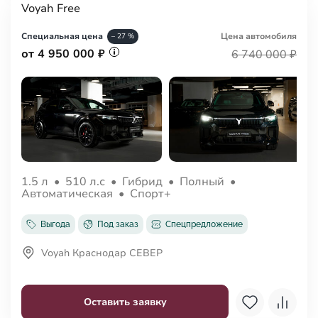
Voyah Free
Специальная цена
Цена авто
мобиля
– 27 %
от 4 950 000 ₽
6 740 000 ₽
1.5 л
•
510 л.с
•
Гибрид
•
Полный
•
Автоматическая
•
Спорт+
Выгода
Под заказ
Спецпредложение
Voyah Краснодар СЕВЕР
Оставить заявку