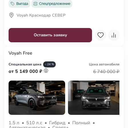
Выгода
Спецпредложение
Voyah Краснодар СЕВЕР
Оставить заявку
Voyah Free
Специальная цена
Цена авто
мобиля
– 24 %
от 5 149 000 ₽
6 740 000 ₽
1.5 л
•
510 л.с
•
Гибрид
•
Полный
•
Автоматическая
•
Спорт+