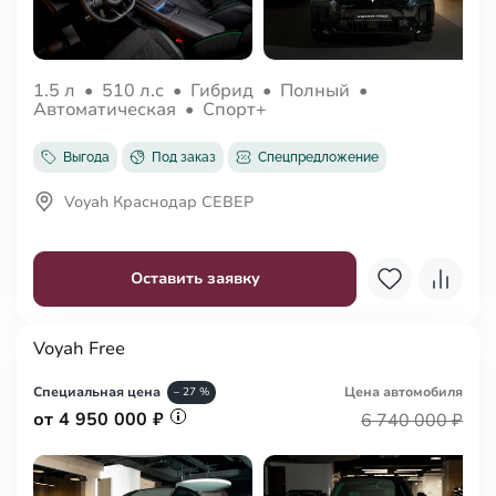
1.5 л
•
510 л.с
•
Гибрид
•
Полный
•
Автоматическая
•
Спорт+
Выгода
Под заказ
Спецпредложение
Voyah Краснодар СЕВЕР
Оставить заявку
Voyah Free
Специальная цена
Цена авто
мобиля
– 27 %
от 4 950 000 ₽
6 740 000 ₽