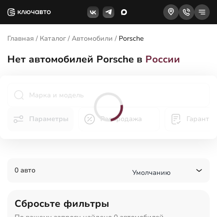
Главная
/
Каталог
/
Автомобили
/
Porsche
Нет
автомобилей Porsche в
России
Параметры
Распродажа
Гаранти
0 авто
Умолчанию
Сбросьте фильтры