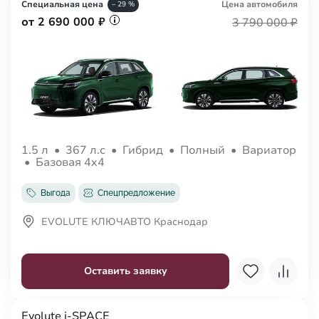
Специальная цена
Цена авто
мобиля
– 29 %
от 2 690 000 ₽
3 790 000 ₽
1.5 л
•
367 л.с
•
Гибрид
•
Полный
•
Вариатор
•
Базовая 4x4
Выгода
Спецпредложение
EVOLUTE КЛЮЧАВТО Краснодар
Оставить заявку
Evolute i-SPACE