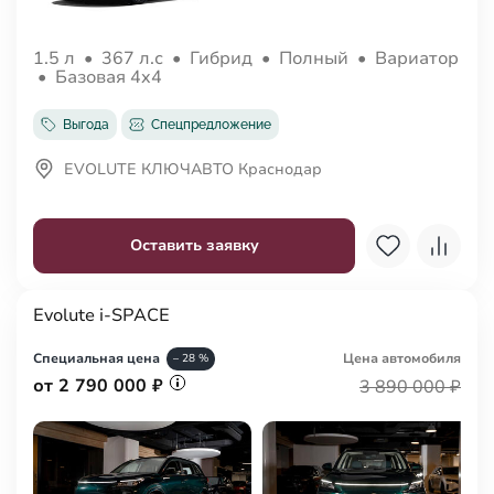
1.5 л
•
367 л.с
•
Гибрид
•
Полный
•
Вариатор
•
Базовая 4x4
Выгода
Спецпредложение
EVOLUTE КЛЮЧАВТО Краснодар
Оставить заявку
Evolute i-SPACE
Специальная цена
Цена авто
мобиля
– 28 %
от 2 790 000 ₽
3 890 000 ₽