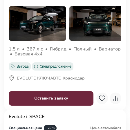
1.5 л
•
367 л.с
•
Гибрид
•
Полный
•
Вариатор
•
Базовая 4x4
Выгода
Спецпредложение
EVOLUTE КЛЮЧАВТО Краснодар
Оставить заявку
Evolute i-SPACE
Специальная цена
Цена авто
мобиля
– 29 %