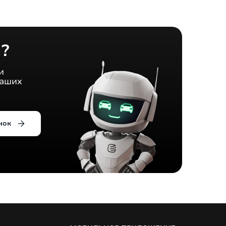
?
и
наших
нок