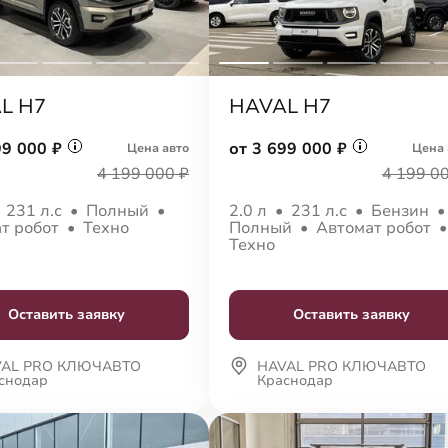
L H7
HAVAL H7
99 000 ₽
от 3 699 000 ₽
Цена авто
Цена 
4 199 000 ₽
4 199 0
•
231 л.с
•
Полный
•
2.0 л
•
231 л.с
•
Бензин
т робот
•
Техно
Полный
•
Автомат робот
Техно
Оставить заявку
Оставить заявку
VAL PRO КЛЮЧАВТО
HAVAL PRO КЛЮЧАВТО
снодар
Краснодар