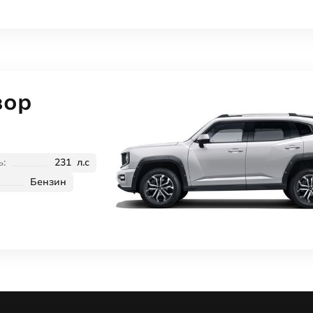
зор
:
231 л.с
Бензин