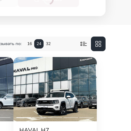
зывать по:
16
24
32
HAVAL H7