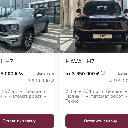
L H7
HAVAL H7
15 000 ₽
от 3 950 000 ₽
Цена авто
Цена 
3 999 000 ₽
4 199 0
•
192 л.с
•
Бензин
•
2.0 л
•
231 л.с
•
Бензин
ый
•
Автомат робот
•
Полный
•
Автомат робот
+
Техно +
Оставить заявку
Оставить заявку