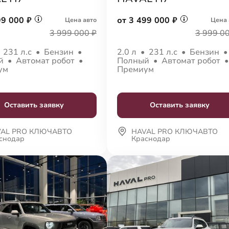
99 000 ₽
от 3 499 000 ₽
Цена авто
Цена 
3 999 000 ₽
3 999 0
•
231 л.с
•
Бензин
•
2.0 л
•
231 л.с
•
Бензин
ый
•
Автомат робот
•
Полный
•
Автомат робот
ум
Премиум
Оставить заявку
Оставить заявку
VAL PRO КЛЮЧАВТО
HAVAL PRO КЛЮЧАВТО
снодар
Краснодар