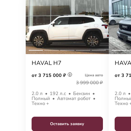
HAVAL H7
HAVA
от 3 715 000 ₽
от 3 7
Цена авто
3 999 000 ₽
2.0 л
•
192 л.с
•
Бензин
•
2.0 л
Полный
•
Автомат робот
•
Полн
Техно +
Техно 
Оставить заявку