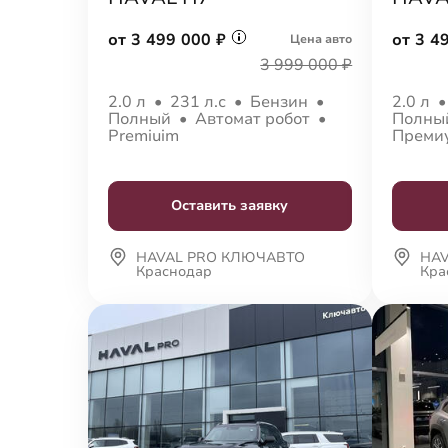
от 3 499 000 ₽
от 3 4
Цена авто
3 999 000 ₽
2.0 л
•
231 л.с
•
Бензин
•
2.0 л
Полный
•
Автомат робот
•
Полн
Premiuim
Преми
Оставить заявку
HAVAL PRO КЛЮЧАВТО
HA
Краснодар
Кра