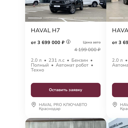
HAVAL H7
HAVA
от 3 699 000 ₽
от 3 6
Цена авто
4 199 000 ₽
2.0 л
•
231 л.с
•
Бензин
•
2.0 л
Полный
•
Автомат робот
•
Автома
Техно
Оставить заявку
HAVAL PRO КЛЮЧАВТО
HA
Краснодар
Кра