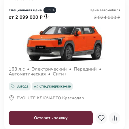
Специальная цена
Цена авто
мобиля
– 31 %
от 2 099 000 ₽
3 024 000 ₽
163 л.с
•
Электрический
•
Передний
•
Автоматическая
•
Сити+
Выгода
Спецпредложение
EVOLUTE КЛЮЧАВТО Краснодар
Оставить заявку