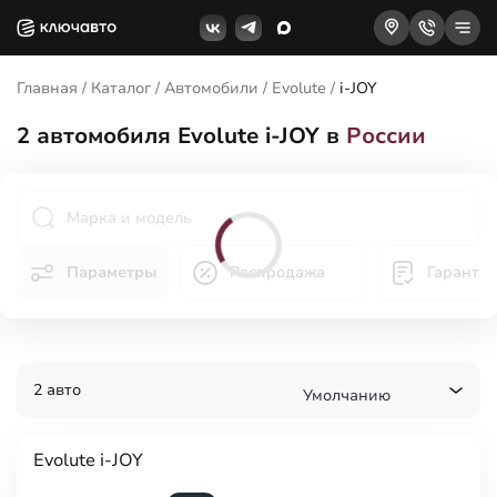
Главная
/
Каталог
/
Автомобили
/
Evolute
/
i-JOY
2
автомобиля Evolute i-JOY в
России
Параметры
Распродажа
Гаранти
2 авто
Умолчанию
Evolute i-JOY